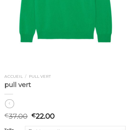
ACCUEIL
/
PULL VERT
pull vert
37.00
22.00
€
€