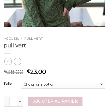
ACCUEIL
/
PULL VERT
pull vert
38.00
23.00
€
€
Taille
quantité de pull vert
AJOUTER AU PANIER