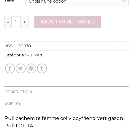
Taille
quantité de pull vert
AJOUTER AU PANIER
UGS :
LO-1078
Catégorie :
Pull Vert
DESCRIPTION
AVIS (0)
Pull cachemire femme col v boyfriend Vert gazon |
Pull LOLITA …