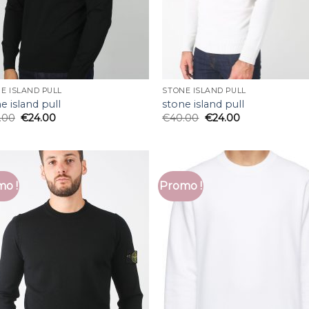
E ISLAND PULL
STONE ISLAND PULL
e island pull
stone island pull
.00
€
24.00
€
40.00
€
24.00
o !
Promo !