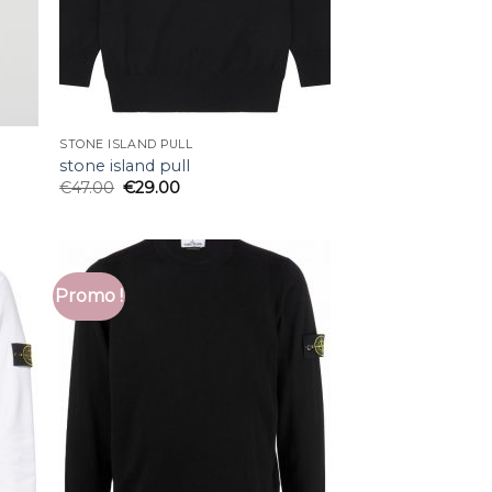
STONE ISLAND PULL
stone island pull
€
47.00
€
29.00
Promo !