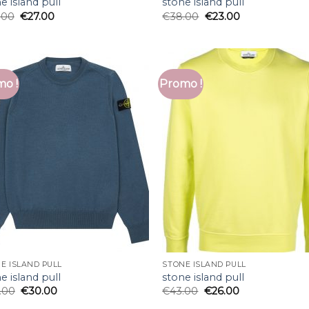
e island pull
stone island pull
.00
€
27.00
€
38.00
€
23.00
o !
Promo !
E ISLAND PULL
STONE ISLAND PULL
e island pull
stone island pull
.00
€
30.00
€
43.00
€
26.00