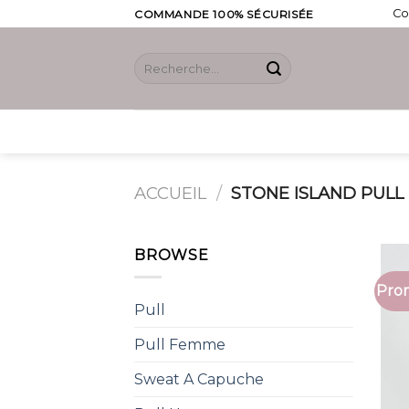
Skip
Co
COMMANDE 100% SÉCURISÉE
to
content
Recherche
pour :
ACCUEIL
/
STONE ISLAND PULL
BROWSE
Prom
Pull
Pull Femme
Sweat A Capuche