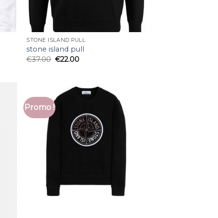
STONE ISLAND PULL
stone island pull
€
37.00
€
22.00
Promo !