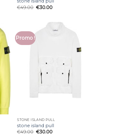
stone island pull
€
49.00
€
30.00
Promo !
STONE ISLAND PULL
stone island pull
€
49.00
€
30.00