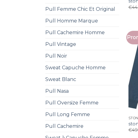
ston
€
44
Pull Femme Chic Et Original
Pull Homme Marque
Pull Cachemire Homme
Prom
Pull Vintage
Pull Noir
Sweat Capuche Homme
Sweat Blanc
Pull Nasa
Pull Oversize Femme
Pull Long Femme
STON
ston
Pull Cachemire
€
49
Sweat à Capuche Femme