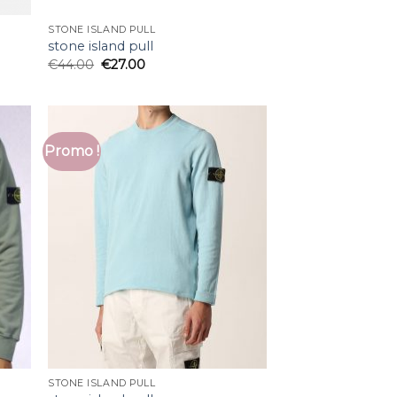
STONE ISLAND PULL
stone island pull
€
44.00
€
27.00
Promo !
STONE ISLAND PULL