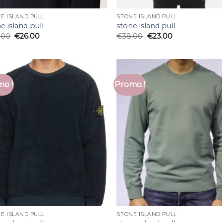
E ISLAND PULL
STONE ISLAND PULL
e island pull
stone island pull
.00
€
26.00
€
38.00
€
23.00
o !
Promo !
E ISLAND PULL
STONE ISLAND PULL