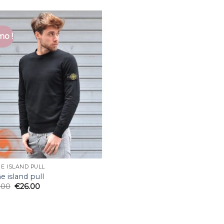
o !
E ISLAND PULL
e island pull
.00
€
26.00