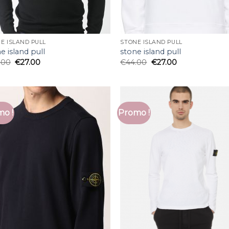
E ISLAND PULL
STONE ISLAND PULL
e island pull
stone island pull
.00
€
27.00
€
44.00
€
27.00
o !
Promo !