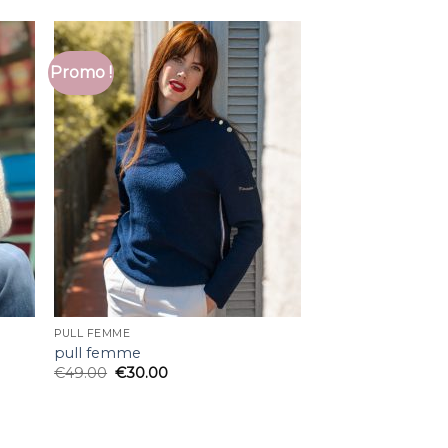
Promo !
PULL FEMME
pull femme
€
49.00
€
30.00