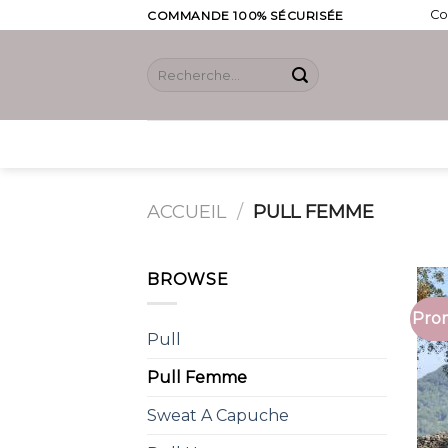
Skip
Co
COMMANDE 100% SÉCURISÉE
to
content
Recherche
pour :
ACCUEIL
/
PULL FEMME
BROWSE
Prom
Pull
Pull Femme
Sweat A Capuche