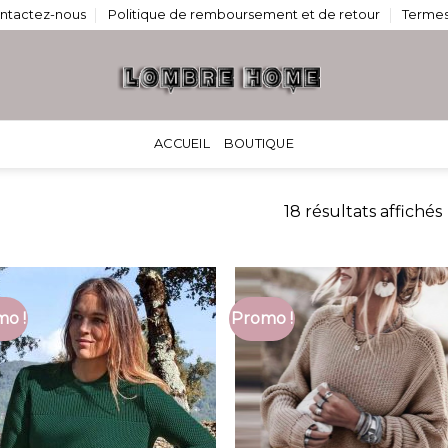
ntactez-nous
Politique de remboursement et de retour
Termes
ACCUEIL
BOUTIQUE
18 résultats affichés
o !
Promo !