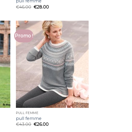
pull femme
€
46.00
€
28.00
Promo !
PULL FEMME
pull femme
€
43.00
€
26.00