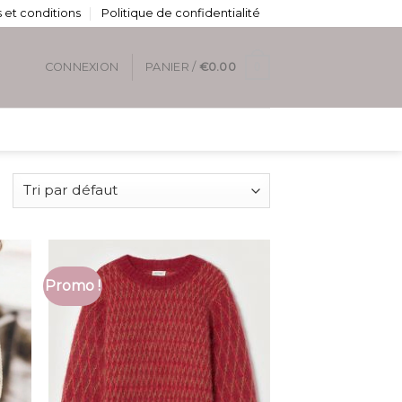
 et conditions
Politique de confidentialité
0
CONNEXION
PANIER /
€
0.00
Promo !