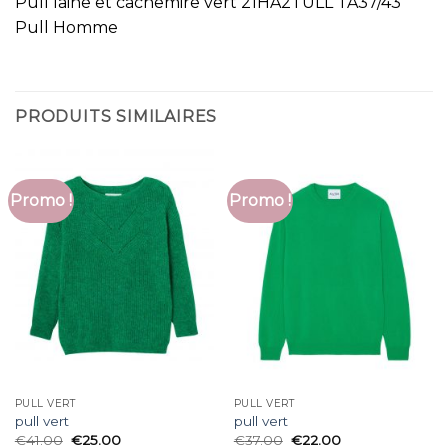
Pull laine et cachemire vert 21HA2TULL TA37/43
Pull Homme
PRODUITS SIMILAIRES
Promo !
Promo !
PULL VERT
PULL VERT
pull vert
pull vert
€
41.00
€
25.00
€
37.00
€
22.00