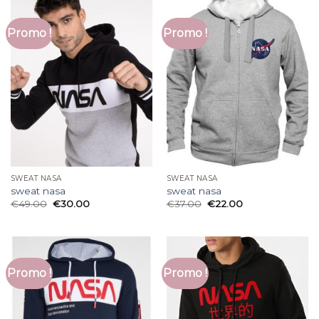
Promo !
Promo !
SWEAT NASA
SWEAT NASA
sweat nasa
sweat nasa
€
49.00
€
30.00
€
37.00
€
22.00
Promo !
Promo !