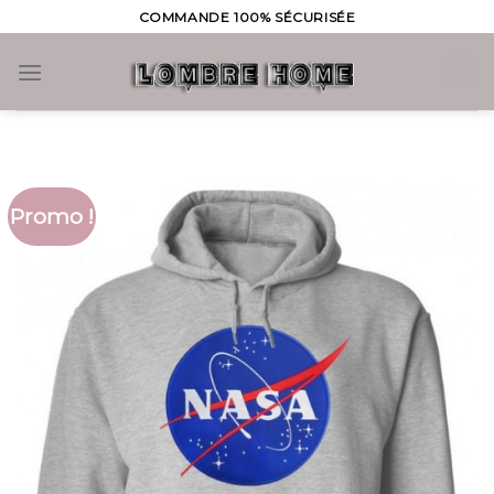
Skip
COMMANDE 100% SÉCURISÉE
to
content
0
Promo !