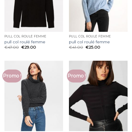
PULL COL ROULÉ FEMME
PULL COL ROULÉ FEMME
pull col roulé femme
pull col roulé femme
€
47.00
€
29.00
€
41.00
€
25.00
Promo !
Promo !