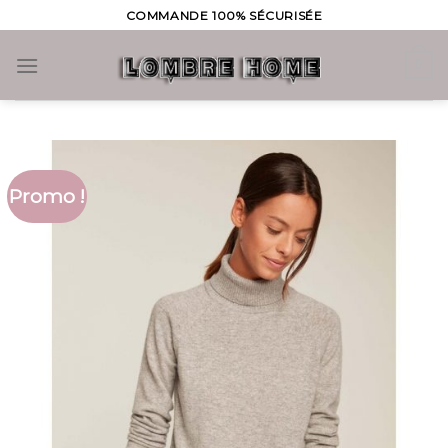
Skip
COMMANDE 100% SÉCURISÉE
to
content
0
Promo !