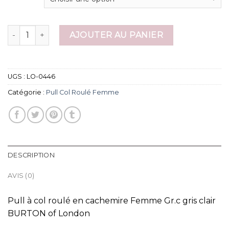
quantité de pull col roulé femme
AJOUTER AU PANIER
UGS :
LO-0446
Catégorie :
Pull Col Roulé Femme
DESCRIPTION
AVIS (0)
Pull à col roulé en cachemire Femme Gr.c gris clair
BURTON of London