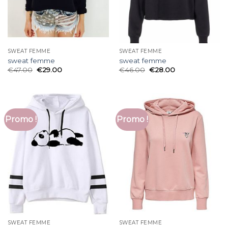
SWEAT FEMME
SWEAT FEMME
sweat femme
sweat femme
€
47.00
€
29.00
€
46.00
€
28.00
Promo !
Promo !
SWEAT FEMME
SWEAT FEMME