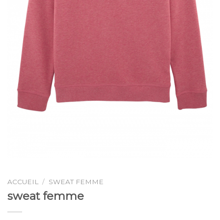
ACCUEIL
/
SWEAT FEMME
sweat femme