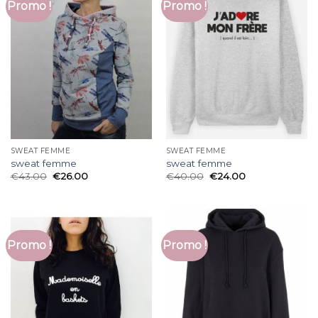
Promo !
Promo !
SWEAT FEMME
SWEAT FEMME
sweat femme
sweat femme
€
43.00
€
26.00
€
40.00
€
24.00
Promo !
Promo !