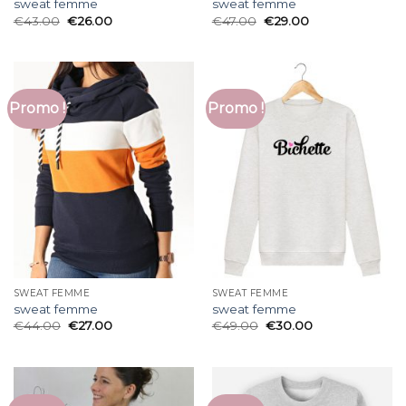
sweat femme
sweat femme
€
43.00
€
26.00
€
47.00
€
29.00
Promo !
Promo !
SWEAT FEMME
SWEAT FEMME
sweat femme
sweat femme
€
44.00
€
27.00
€
49.00
€
30.00