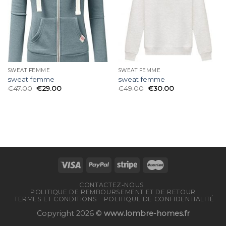
SWEAT FEMME
SWEAT FEMME
sweat femme
sweat femme
€
47.00
€
29.00
€
49.00
€
30.00
CONTACTEZ-NOUS
POLITIQUE DE REMBOURSEMENT ET DE RETOUR
TERMES ET CONDITIONS
POLITIQUE DE CONFIDENTIALITÉ
Copyright 2026 ©
www.lombre-homes.fr