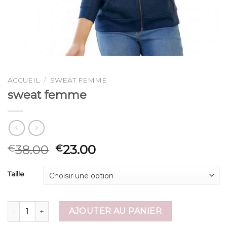
ACCUEIL
/
SWEAT FEMME
sweat femme
38.00
23.00
€
€
Taille
quantité de sweat femme
AJOUTER AU PANIER