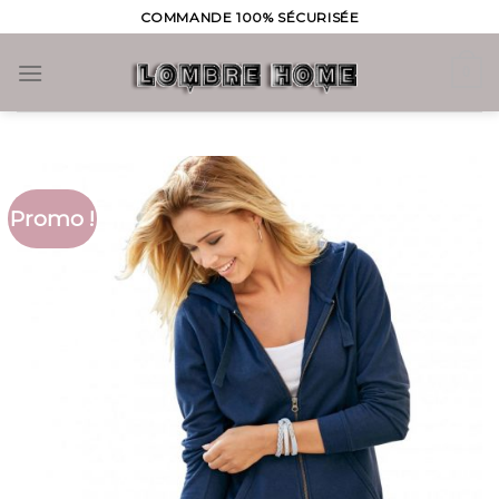
Skip
COMMANDE 100% SÉCURISÉE
to
content
0
Promo !