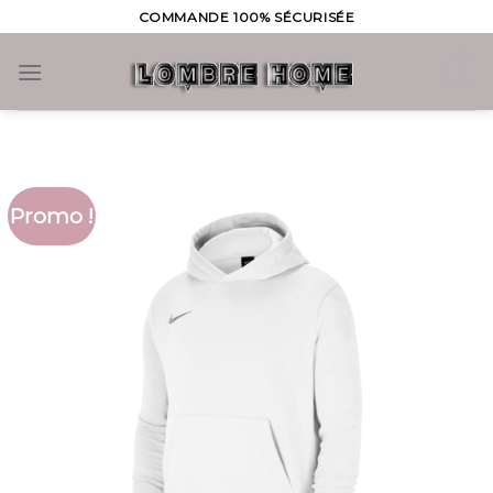
Skip
COMMANDE 100% SÉCURISÉE
to
content
0
Promo !