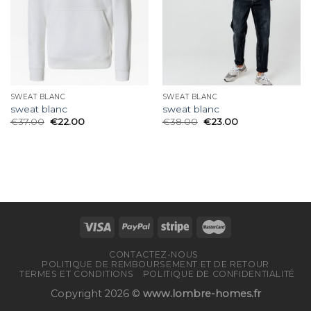
SWEAT BLANC
SWEAT BLANC
sweat blanc
sweat blanc
€
37.00
€
22.00
€
38.00
€
23.00
CONTACTEZ-NOUS
POLITIQUE DE REMBOURSEMENT ET DE RETOUR
TERMES ET CONDITIONS
POLITIQUE DE CONFIDENTIALITÉ
Copyright 2026 ©
www.lombre-homes.fr