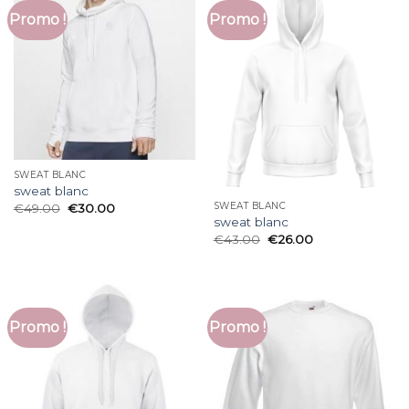
Promo !
Promo !
SWEAT BLANC
sweat blanc
SWEAT BLANC
€
49.00
€
30.00
sweat blanc
€
43.00
€
26.00
Promo !
Promo !