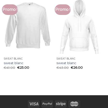
Promo !
Promo !
SWEAT BLANC
SWEAT BLANC
sweat blanc
sweat blanc
€
41.00
€
25.00
€
43.00
€
26.00