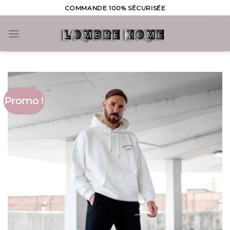
Skip
COMMANDE 100% SÉCURISÉE
to
content
0
Promo !