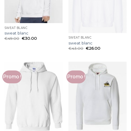
SWEAT BLANC
sweat blanc
SWEAT BLANC
€
49.00
€
30.00
sweat blanc
€
43.00
€
26.00
Promo !
Promo !