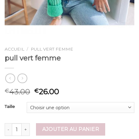
ACCUEIL
/
PULL VERT FEMME
pull vert femme
43.00
26.00
€
€
Taille
quantité de pull vert femme
AJOUTER AU PANIER