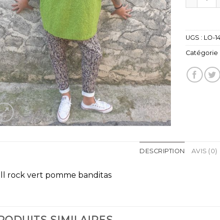
UGS :
LO-1
Catégorie 
DESCRIPTION
AVIS (0)
ll rock vert pomme banditas
RODUITS SIMILAIRES