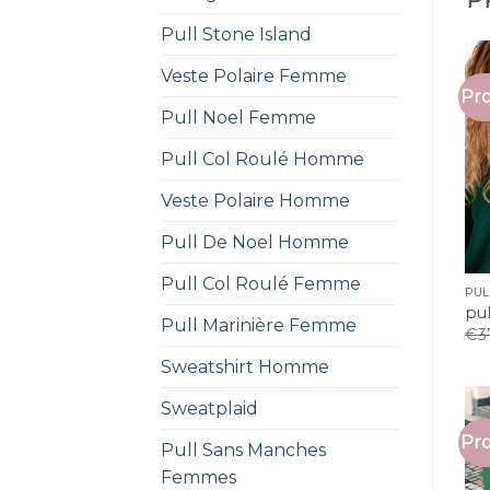
Pull Stone Island
Veste Polaire Femme
Pro
Pull Noel Femme
Pull Col Roulé Homme
Veste Polaire Homme
Pull De Noel Homme
Pull Col Roulé Femme
PUL
pu
Pull Marinière Femme
€
3
Sweatshirt Homme
Sweatplaid
Pro
Pull Sans Manches
Femmes