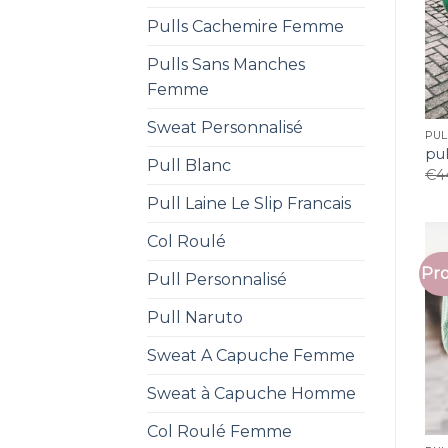
Pulls Cachemire Femme
Pulls Sans Manches
Femme
Sweat Personnalisé
PUL
pu
Pull Blanc
€
4
Pull Laine Le Slip Francais
Col Roulé
Pro
Pull Personnalisé
Pull Naruto
Sweat A Capuche Femme
Sweat à Capuche Homme
Col Roulé Femme