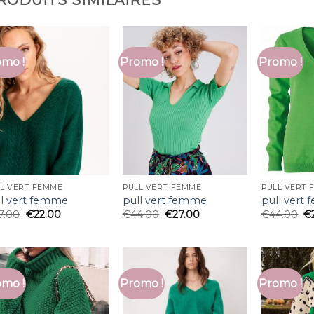
mo !
Promo !
Promo !
L VERT FEMME
PULL VERT FEMME
PULL VERT 
ll vert femme
pull vert femme
pull vert
7.00
€
22.00
€
44.00
€
27.00
€
44.00
€
mo !
Promo !
Promo !