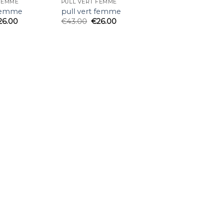
FEMME
PULL VERT FEMME
 femme
pull vert femme
26.00
€
43.00
€
26.00