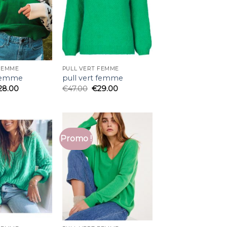
FEMME
PULL VERT FEMME
 femme
pull vert femme
28.00
€
47.00
€
29.00
Promo !