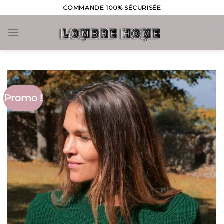
Skip
COMMANDE 100% SÉCURISÉE
to
content
0
Promo !