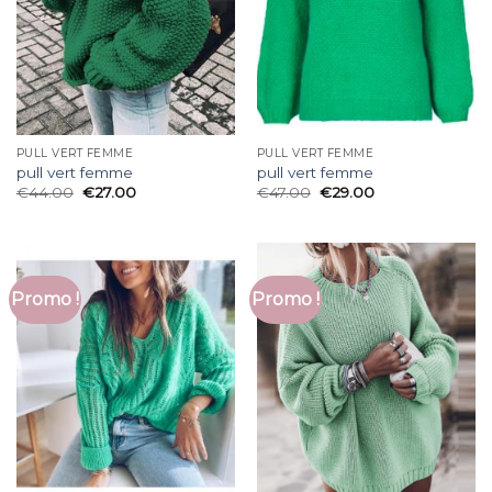
PULL VERT FEMME
PULL VERT FEMME
pull vert femme
pull vert femme
€
44.00
€
27.00
€
47.00
€
29.00
Promo !
Promo !