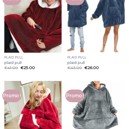
PLAID PULL
PLAID PULL
plaid pull
plaid pull
€
41.00
€
25.00
€
43.00
€
26.00
Promo !
Promo !