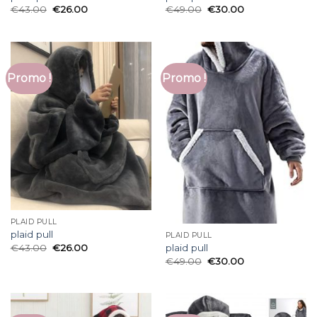
€
43.00
€
26.00
€
49.00
€
30.00
Promo !
Promo !
PLAID PULL
plaid pull
PLAID PULL
€
43.00
€
26.00
plaid pull
€
49.00
€
30.00