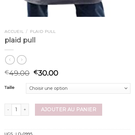
ACCUEIL
/
PLAID PULL
plaid pull
49.00
30.00
€
€
Taille
quantité de plaid pull
AJOUTER AU PANIER
UGS :
LO-0995