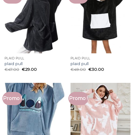
PLAID PULL
PLAID PULL
plaid pull
plaid pull
€
47.00
€
29.00
€
49.00
€
30.00
Promo !
Promo !