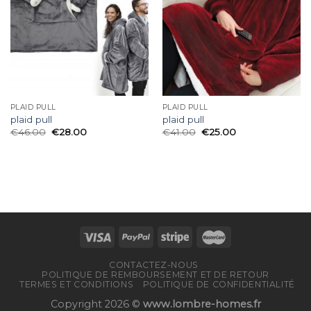
PLAID PULL
PLAID PULL
plaid pull
plaid pull
€
46.00
€
28.00
€
41.00
€
25.00
CONTACTEZ-NOUS
POLITIQUE DE REMBOURSEMENT ET DE RETOUR
TERMES ET CONDITIONS
POLITIQUE DE CONFIDENTIALITÉ
Copyright 2026 ©
www.lombre-homes.fr