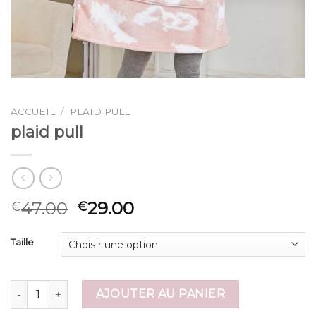
ACCUEIL
/
PLAID PULL
plaid pull
47.00
29.00
€
€
Taille
quantité de plaid pull
AJOUTER AU PANIER