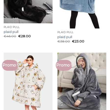
PLAID PULL
plaid pull
PLAID PULL
€
46.00
€
28.00
plaid pull
€
38.00
€
23.00
Promo !
Promo !