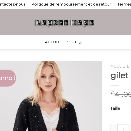
ntactez-nous
Politique de remboursement et de retour
Termes
ACCUEIL
BOUTIQUE
ACCUEIL
gile
omo !
41.0
€
Taille
quantité 