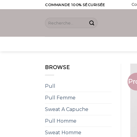
Skip
Co
COMMANDE 100% SÉCURISÉE
to
content
Recherche
pour :
BROWSE
Pr
Pull
Pull Femme
Sweat A Capuche
Pull Homme
Sweat Homme