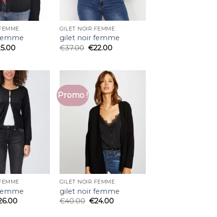
 FEMME
GILET NOIR FEMME
r femme
gilet noir femme
25.00
€
37.00
€
22.00
Promo !
 FEMME
GILET NOIR FEMME
r femme
gilet noir femme
26.00
€
40.00
€
24.00