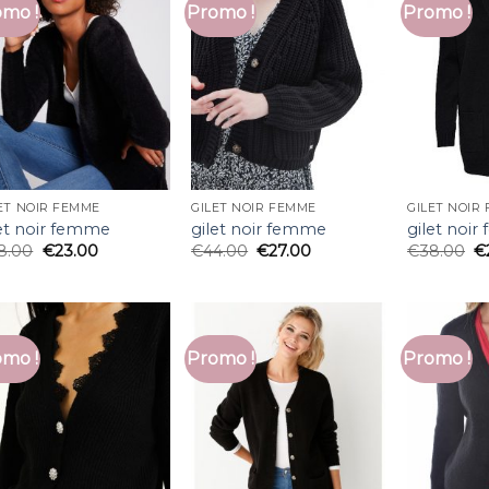
mo !
Promo !
Promo !
ET NOIR FEMME
GILET NOIR FEMME
GILET NOIR
let noir femme
gilet noir femme
gilet noi
8.00
€
23.00
€
44.00
€
27.00
€
38.00
€
mo !
Promo !
Promo !