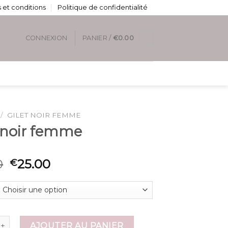
 et conditions
Politique de confidentialité
0
CONNEXION
PANIER /
€
0.00
/
GILET NOIR FEMME
t noir femme
0
25.00
€
de gilet noir femme
AJOUTER AU PANIER