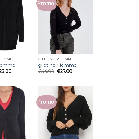
Promo !
 FEMME
GILET NOIR FEMME
r femme
gilet noir femme
23.00
€
44.00
€
27.00
Promo !