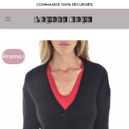
Skip
COMMANDE 100% SÉCURISÉE
to
content
0
Promo !