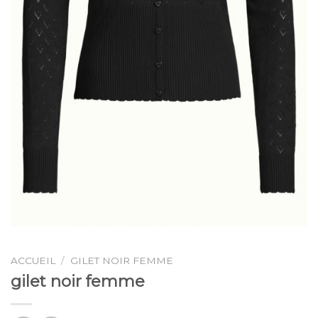
ACCUEIL
/
GILET NOIR FEMME
gilet noir femme