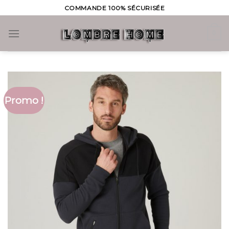
Skip
COMMANDE 100% SÉCURISÉE
to
content
0
Promo !