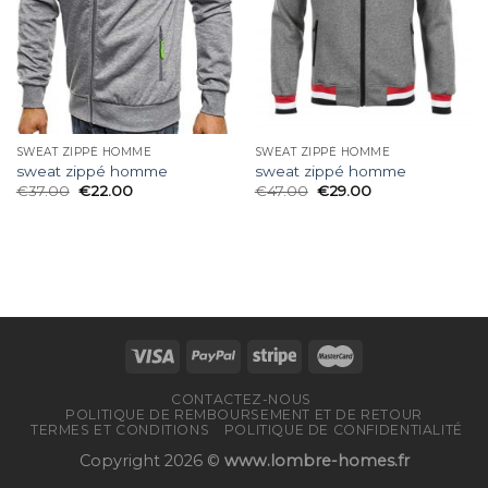
SWEAT ZIPPÉ HOMME
SWEAT ZIPPÉ HOMME
sweat zippé homme
sweat zippé homme
€
37.00
€
22.00
€
47.00
€
29.00
CONTACTEZ-NOUS
POLITIQUE DE REMBOURSEMENT ET DE RETOUR
TERMES ET CONDITIONS
POLITIQUE DE CONFIDENTIALITÉ
Copyright 2026 ©
www.lombre-homes.fr