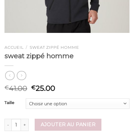
ACCUEIL
/
SWEAT ZIPPÉ HOMME
sweat zippé homme
41.00
25.00
€
€
Taille
quantité de sweat zippé homme
AJOUTER AU PANIER