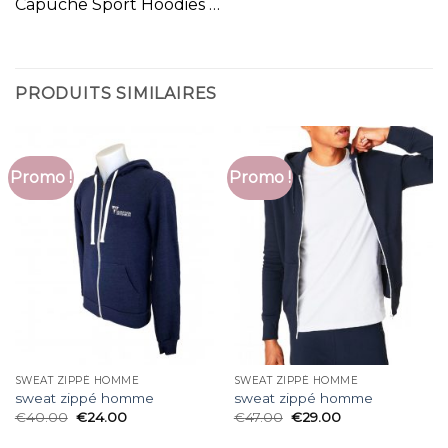
Capuche Sport Hoodies …
PRODUITS SIMILAIRES
Promo !
Promo !
SWEAT ZIPPÉ HOMME
SWEAT ZIPPÉ HOMME
sweat zippé homme
sweat zippé homme
€
40.00
€
24.00
€
47.00
€
29.00