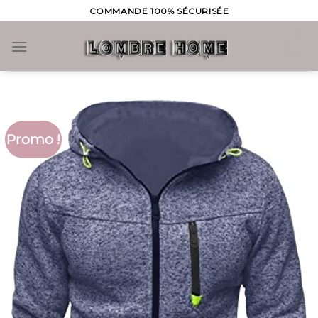
Skip
COMMANDE 100% SÉCURISÉE
to
content
0
Promo !