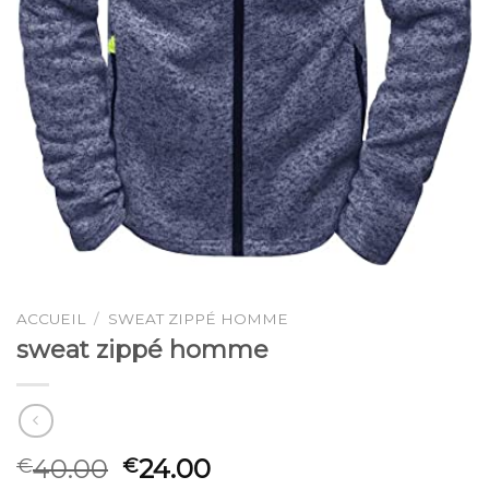
ACCUEIL
/
SWEAT ZIPPÉ HOMME
sweat zippé homme
40.00
24.00
€
€