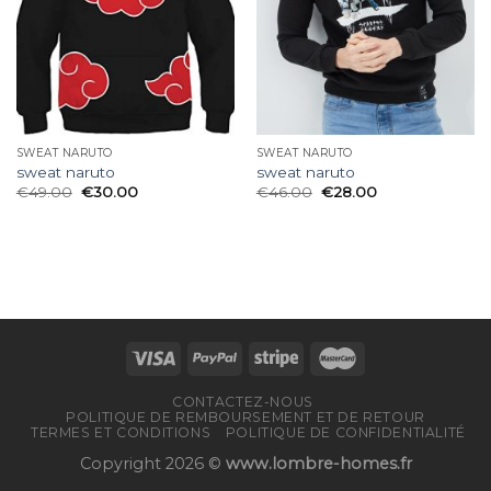
SWEAT NARUTO
SWEAT NARUTO
sweat naruto
sweat naruto
€
49.00
€
30.00
€
46.00
€
28.00
CONTACTEZ-NOUS
POLITIQUE DE REMBOURSEMENT ET DE RETOUR
TERMES ET CONDITIONS
POLITIQUE DE CONFIDENTIALITÉ
Copyright 2026 ©
www.lombre-homes.fr