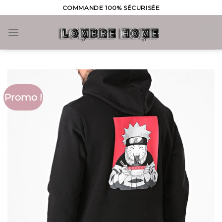
Skip
COMMANDE 100% SÉCURISÉE
to
content
0
Promo !