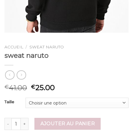
ACCUEIL
/
SWEAT NARUTO
sweat naruto
41.00
25.00
€
€
Taille
quantité de sweat naruto
AJOUTER AU PANIER