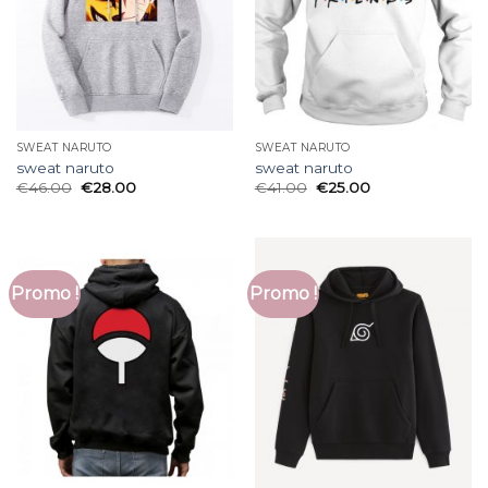
SWEAT NARUTO
SWEAT NARUTO
sweat naruto
sweat naruto
€
46.00
€
28.00
€
41.00
€
25.00
Promo !
Promo !