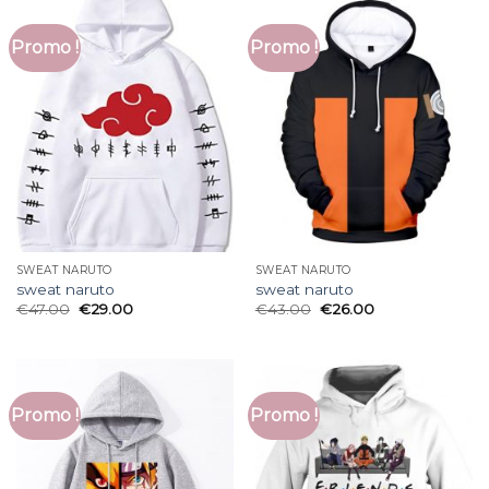
Promo !
Promo !
SWEAT NARUTO
SWEAT NARUTO
sweat naruto
sweat naruto
€
47.00
€
29.00
€
43.00
€
26.00
Promo !
Promo !