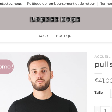
ntactez-nous
Politique de remboursement et de retour
Termes
ACCUEIL
BOUTIQUE
ACCUEIL
pull 
omo !
41.0
€
Taille
quantité d