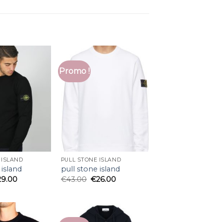
Promo !
 ISLAND
PULL STONE ISLAND
 island
pull stone island
29.00
€
43.00
€
26.00