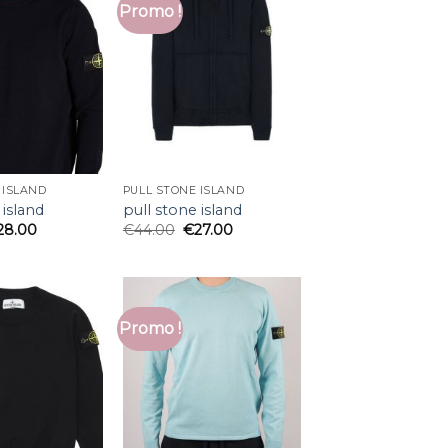
Promo !
 ISLAND
PULL STONE ISLAND
 island
pull stone island
28.00
€
44.00
€
27.00
Promo !