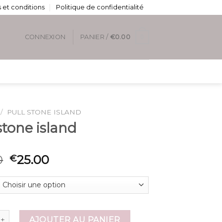
 et conditions
Politique de confidentialité
0
CONNEXION
PANIER /
€
0.00
/
PULL STONE ISLAND
stone island
0
25.00
€
e pull stone island
AJOUTER AU PANIER