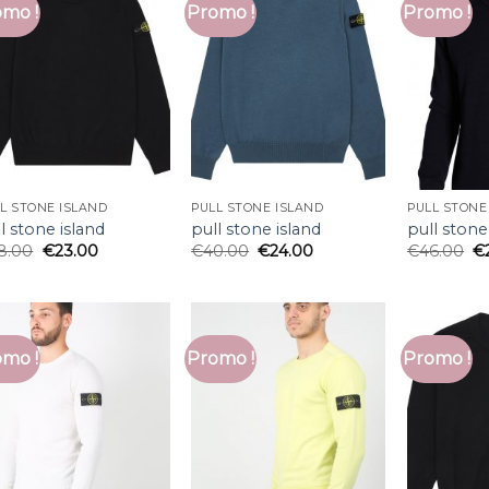
mo !
Promo !
Promo !
L STONE ISLAND
PULL STONE ISLAND
PULL STONE
l stone island
pull stone island
pull stone
8.00
€
23.00
€
40.00
€
24.00
€
46.00
€
mo !
Promo !
Promo !