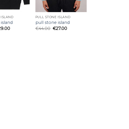
 ISLAND
PULL STONE ISLAND
 island
pull stone island
29.00
€
44.00
€
27.00