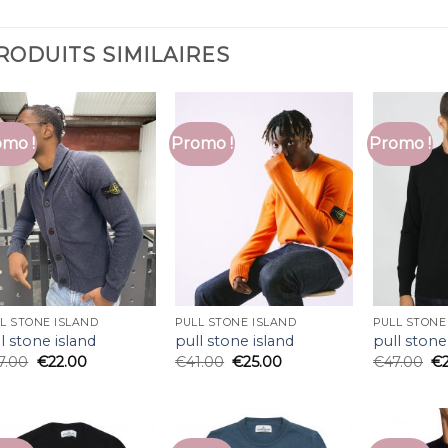
RODUITS SIMILAIRES
mo !
Promo !
Promo !
L STONE ISLAND
PULL STONE ISLAND
PULL STONE
l stone island
pull stone island
pull stone
7.00
€
22.00
€
41.00
€
25.00
€
47.00
€