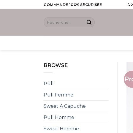
Skip
Co
COMMANDE 100% SÉCURISÉE
to
content
Recherche
pour :
BROWSE
Pr
Pull
Pull Femme
Sweat A Capuche
Pull Homme
Sweat Homme