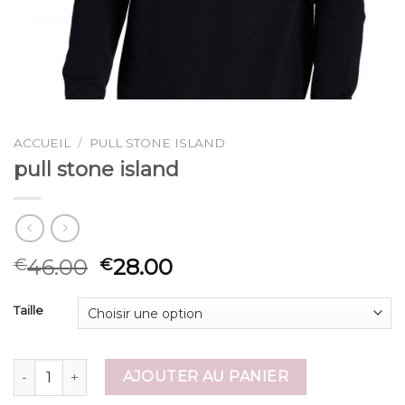
ACCUEIL
/
PULL STONE ISLAND
pull stone island
46.00
28.00
€
€
Taille
quantité de pull stone island
AJOUTER AU PANIER