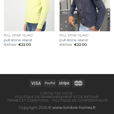
PULL STONE ISLAND
PULL STONE ISLAND
pull stone island
pull stone island
€
37.00
€
22.00
€
37.00
€
22.00
CONTACTEZ-NOUS
POLITIQUE DE REMBOURSEMENT ET DE RETOUR
TERMES ET CONDITIONS
POLITIQUE DE CONFIDENTIALITÉ
Copyright 2026 ©
www.lombre-homes.fr