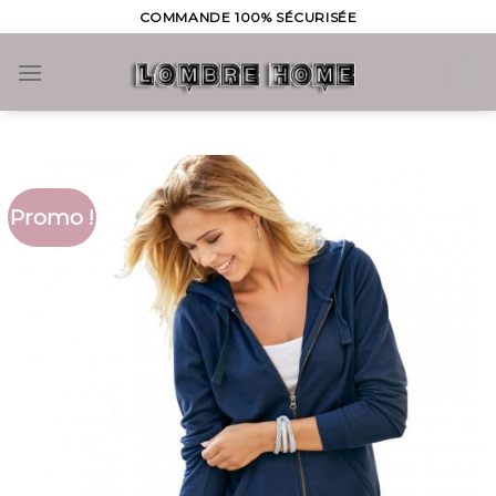
Skip
COMMANDE 100% SÉCURISÉE
to
content
0
Promo !