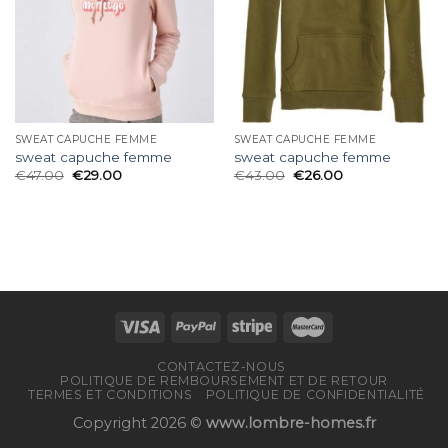
SWEAT CAPUCHE FEMME
SWEAT CAPUCHE FEMME
sweat capuche femme
sweat capuche femme
€
47.00
€
29.00
€
43.00
€
26.00
CONTACTEZ-NOUS
POLITIQUE DE REMBOURSEMENT ET DE RETOUR
TERMES ET CONDITIONS
POLITIQUE DE CONFIDENTIALITÉ
Copyright 2026 ©
www.lombre-homes.fr