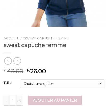
ACCUEIL
/
SWEAT CAPUCHE FEMME
sweat capuche femme
43.00
26.00
€
€
Taille
quantité de sweat capuche femme
AJOUTER AU PANIER