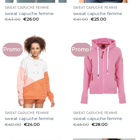
SWEAT CAPUCHE FEMME
SWEAT CAPUCHE FEMME
sweat capuche femme
sweat capuche femme
€
43.00
€
26.00
€
41.00
€
25.00
Promo !
Promo !
SWEAT CAPUCHE FEMME
SWEAT CAPUCHE FEMME
sweat capuche femme
sweat capuche femme
€
40.00
€
24.00
€
46.00
€
28.00