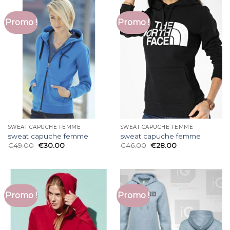
Promo !
Promo !
SWEAT CAPUCHE FEMME
SWEAT CAPUCHE FEMME
sweat capuche femme
sweat capuche femme
€
49.00
€
30.00
€
46.00
€
28.00
Promo !
Promo !