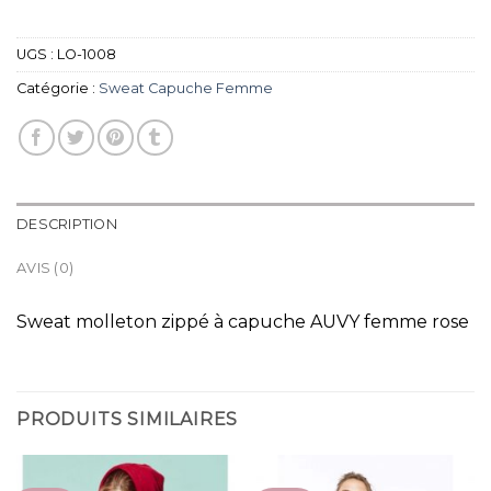
UGS :
LO-1008
Catégorie :
Sweat Capuche Femme
DESCRIPTION
AVIS (0)
Sweat molleton zippé à capuche AUVY femme rose
PRODUITS SIMILAIRES