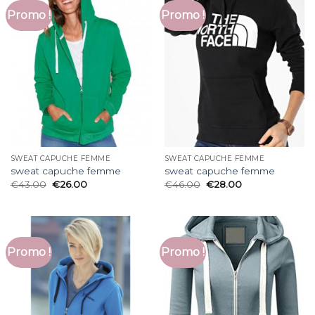
Promo !
Promo !
SWEAT CAPUCHE FEMME
SWEAT CAPUCHE FEMME
sweat capuche femme
sweat capuche femme
€
43.00
€
26.00
€
46.00
€
28.00
Promo !
Promo !