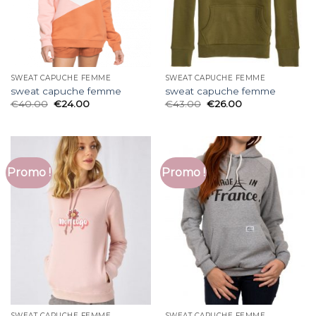
SWEAT CAPUCHE FEMME
SWEAT CAPUCHE FEMME
sweat capuche femme
sweat capuche femme
€
40.00
€
24.00
€
43.00
€
26.00
Promo !
Promo !
SWEAT CAPUCHE FEMME
SWEAT CAPUCHE FEMME