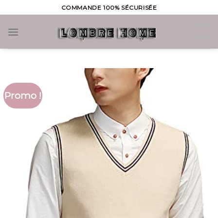
Skip
COMMANDE 100% SÉCURISÉE
to
content
0
Promo !