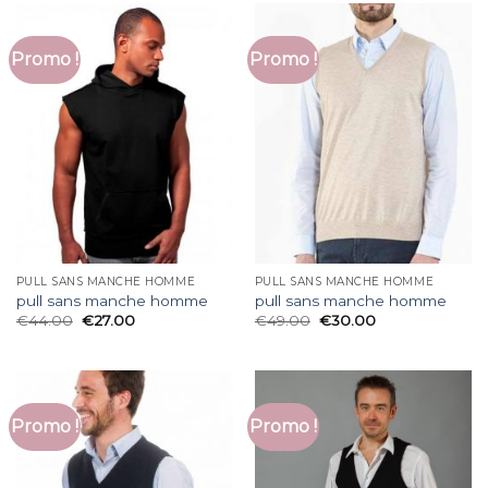
Promo !
Promo !
PULL SANS MANCHE HOMME
PULL SANS MANCHE HOMME
pull sans manche homme
pull sans manche homme
€
44.00
€
27.00
€
49.00
€
30.00
Promo !
Promo !