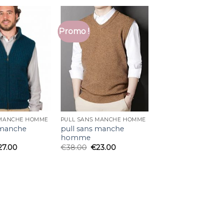
Promo !
 MANCHE HOMME
PULL SANS MANCHE HOMME
 manche
pull sans manche
homme
27.00
€
38.00
€
23.00