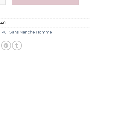
440
:
Pull Sans Manche Homme