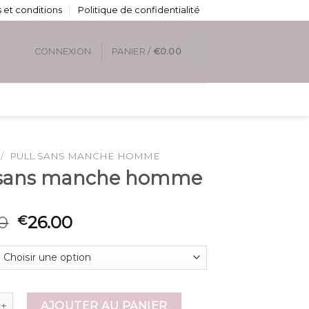
 et conditions
Politique de confidentialité
0
CONNEXION
PANIER /
€
0.00
/
PULL SANS MANCHE HOMME
 sans manche homme
0
26.00
€
 de pull sans manche homme
AJOUTER AU PANIER