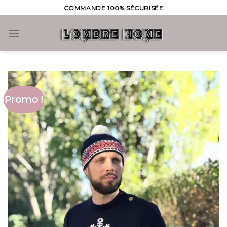
Skip
COMMANDE 100% SÉCURISÉE
to
content
0
Promo !