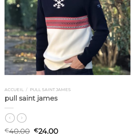
ACCUEIL
/
PULL SAINT JAMES
pull saint james
40.00
24.00
€
€