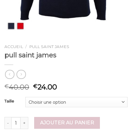
ACCUEIL
/
PULL SAINT JAMES
pull saint james
40.00
24.00
€
€
Taille
quantité de pull saint james
AJOUTER AU PANIER