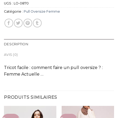
UGS :
LO-0870
Catégorie :
Pull Oversize Femme
DESCRIPTION
AVIS (0)
Tricot facile : comment faire un pull oversize ? :
Femme Actuelle …
PRODUITS SIMILAIRES