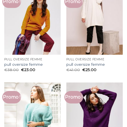
Promo !
Promo !
PULL OVERSIZE FEMME
PULL OVERSIZE FEMME
pull oversize femme
pull oversize femme
€
38.00
€
23.00
€
41.00
€
25.00
Promo !
Promo !