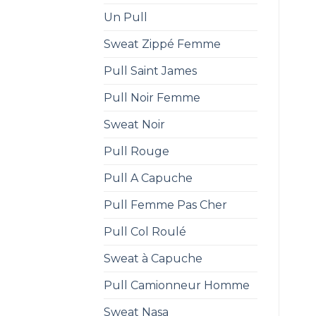
Un Pull
Sweat Zippé Femme
Pull Saint James
Pull Noir Femme
Sweat Noir
Pull Rouge
Pull A Capuche
Pull Femme Pas Cher
Pull Col Roulé
Sweat à Capuche
Pull Camionneur Homme
Sweat Nasa