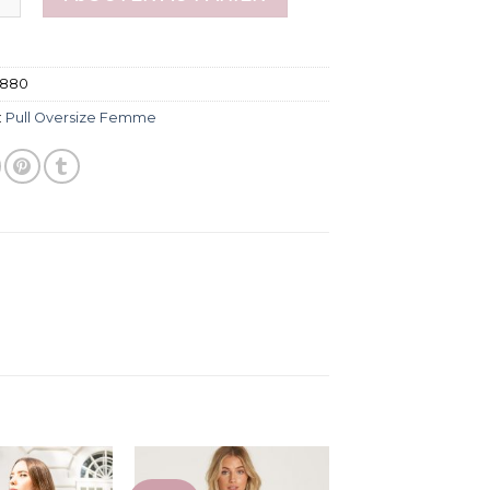
0880
:
Pull Oversize Femme