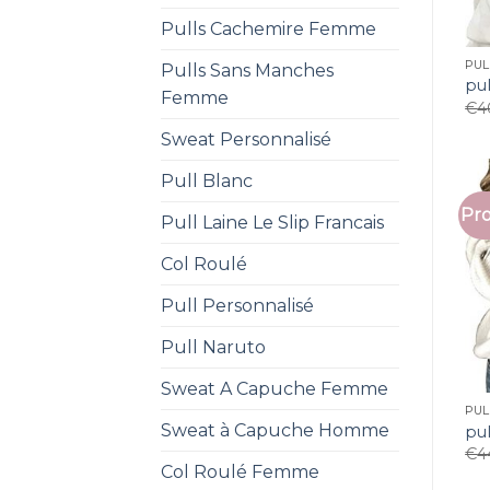
Pulls Cachemire Femme
PUL
Pulls Sans Manches
pu
Femme
€
4
Sweat Personnalisé
Pull Blanc
Pro
Pull Laine Le Slip Francais
Col Roulé
Pull Personnalisé
Pull Naruto
Sweat A Capuche Femme
PUL
Sweat à Capuche Homme
pu
€
4
Col Roulé Femme