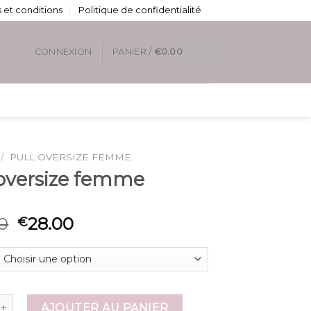
 et conditions
Politique de confidentialité
0
CONNEXION
PANIER /
€
0.00
/
PULL OVERSIZE FEMME
 oversize femme
0
28.00
€
de pull oversize femme
AJOUTER AU PANIER