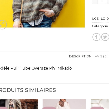
UGS :
LO-
Catégorie 
DESCRIPTION
AVIS (0)
dèle Pull Tube Oversize Phil Mikado
RODUITS SIMILAIRES