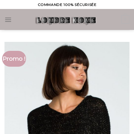
Skip
COMMANDE 100% SÉCURISÉE
to
content
0
Promo !