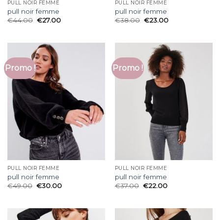
PULL NOIR FEMME
PULL NOIR FEMME
pull noir femme
pull noir femme
€
44.00
€
27.00
€
38.00
€
23.00
Promo !
Promo !
PULL NOIR FEMME
PULL NOIR FEMME
pull noir femme
pull noir femme
€
49.00
€
30.00
€
37.00
€
22.00