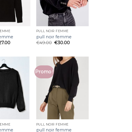
FEMME
PULL NOIR FEMME
 femme
pull noir femme
27.00
€
49.00
€
30.00
Promo !
FEMME
PULL NOIR FEMME
 femme
pull noir femme