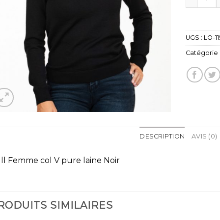
UGS :
LO-1
Catégorie 
DESCRIPTION
AVIS (0)
ll Femme col V pure laine Noir
RODUITS SIMILAIRES