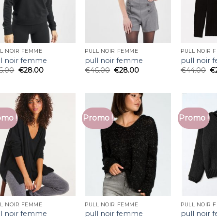
L NOIR FEMME
PULL NOIR FEMME
PULL NOIR 
ll noir femme
pull noir femme
pull noir
6.00
€
28.00
€
46.00
€
28.00
€
44.00
€
mo !
Promo !
Promo !
L NOIR FEMME
PULL NOIR FEMME
PULL NOIR 
ll noir femme
pull noir femme
pull noir