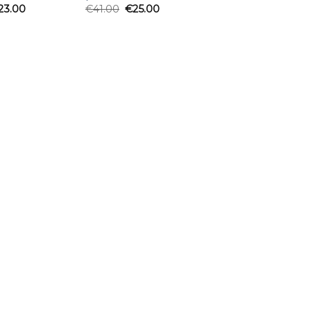
23.00
€
41.00
€
25.00