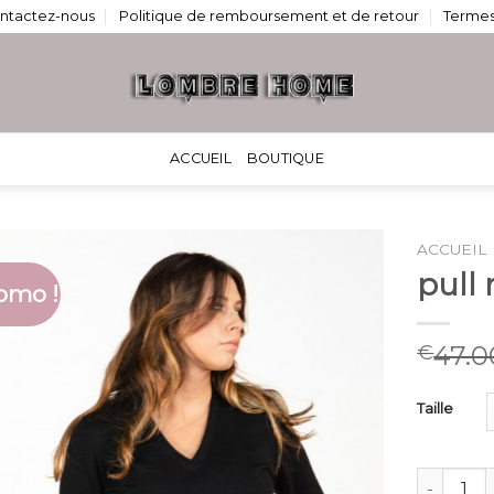
ntactez-nous
Politique de remboursement et de retour
Termes
ACCUEIL
BOUTIQUE
ACCUEIL
pull
omo !
47.0
€
Taille
quantité 