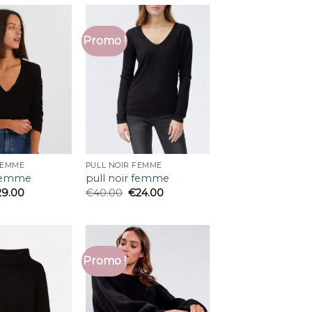
Promo !
FEMME
PULL NOIR FEMME
 femme
pull noir femme
29.00
€
40.00
€
24.00
Promo !