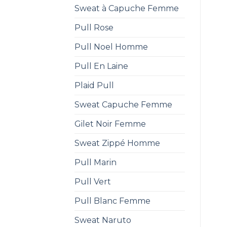
Sweat à Capuche Femme
Pull Rose
Pull Noel Homme
Pull En Laine
Plaid Pull
Sweat Capuche Femme
Gilet Noir Femme
Sweat Zippé Homme
Pull Marin
Pull Vert
Pull Blanc Femme
Sweat Naruto