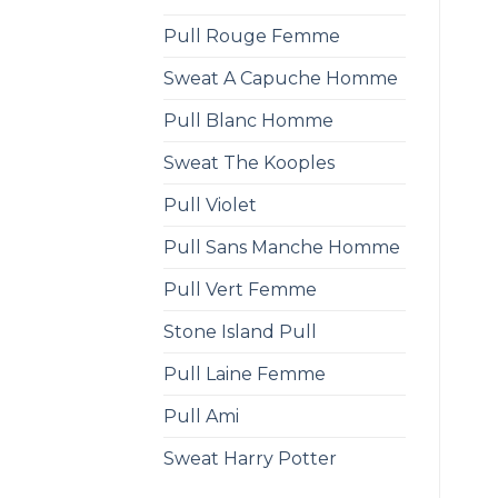
Pull Rouge Femme
Sweat A Capuche Homme
Pull Blanc Homme
Sweat The Kooples
Pull Violet
Pull Sans Manche Homme
Pull Vert Femme
Stone Island Pull
Pull Laine Femme
Pull Ami
Sweat Harry Potter