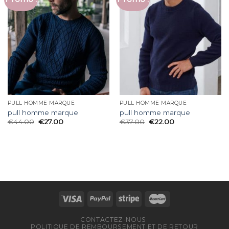
PULL HOMME MARQUE
PULL HOMME MARQUE
pull homme marque
pull homme marque
€
44.00
€
27.00
€
37.00
€
22.00
CONTACTEZ-NOUS
POLITIQUE DE REMBOURSEMENT ET DE RETOUR