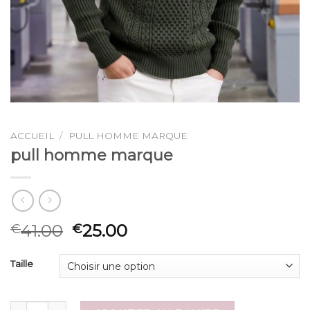
ACCUEIL
/
PULL HOMME MARQUE
pull homme marque
41.00
25.00
€
€
Taille
quantité de pull homme marque