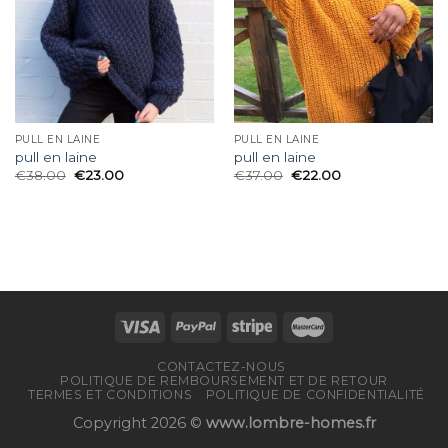
PULL EN LAINE
PULL EN LAINE
pull en laine
pull en laine
€
38.00
€
23.00
€
37.00
€
22.00
CONTACTEZ-NOUS
POLITIQUE DE REMBOURSEMENT ET DE RETOUR
TERMES ET CONDITIONS
POLITIQUE DE CONFIDENTIALITÉ
Copyright 2026 ©
www.lombre-homes.fr