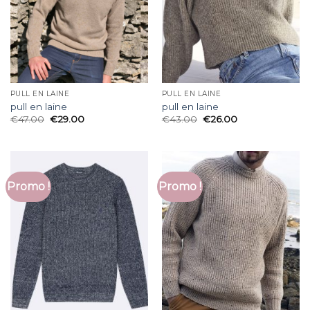
PULL EN LAINE
PULL EN LAINE
pull en laine
pull en laine
€
47.00
€
29.00
€
43.00
€
26.00
Promo !
Promo !