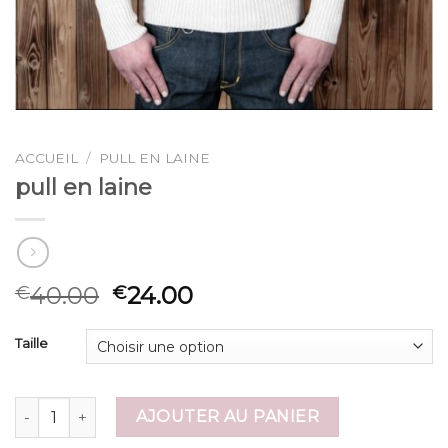
ACCUEIL
/
PULL EN LAINE
pull en laine
40.00
24.00
€
€
Taille
quantité de pull en laine
AJOUTER AU PANIER