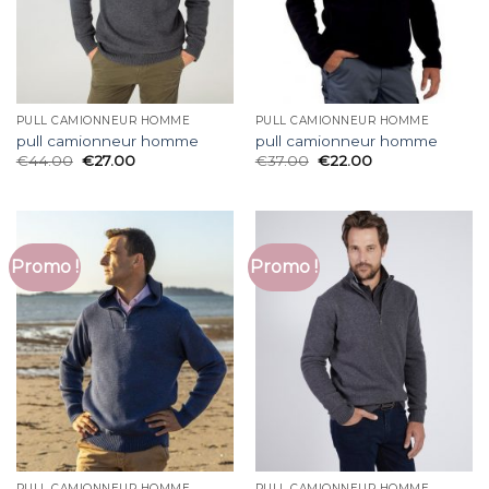
PULL CAMIONNEUR HOMME
PULL CAMIONNEUR HOMME
pull camionneur homme
pull camionneur homme
€
44.00
€
27.00
€
37.00
€
22.00
Promo !
Promo !
PULL CAMIONNEUR HOMME
PULL CAMIONNEUR HOMME