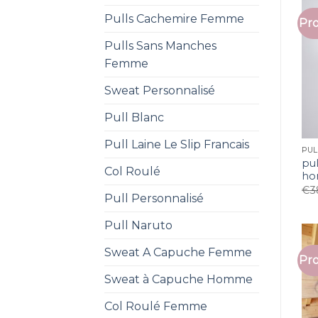
Pulls Cachemire Femme
Pro
Pulls Sans Manches
Femme
Sweat Personnalisé
Pull Blanc
Pull Laine Le Slip Francais
PU
pu
Col Roulé
h
€
3
Pull Personnalisé
Pull Naruto
Sweat A Capuche Femme
Pro
Sweat à Capuche Homme
Col Roulé Femme