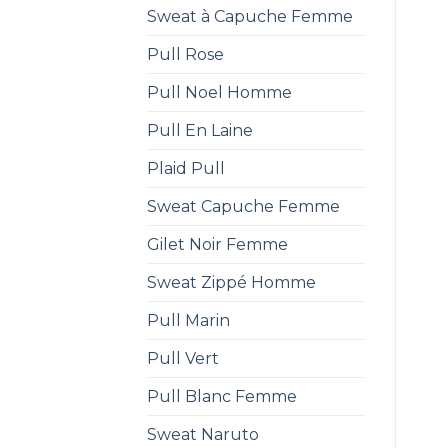
Sweat à Capuche Femme
Pull Rose
Pull Noel Homme
Pull En Laine
Plaid Pull
Sweat Capuche Femme
Gilet Noir Femme
Sweat Zippé Homme
Pull Marin
Pull Vert
Pull Blanc Femme
Sweat Naruto