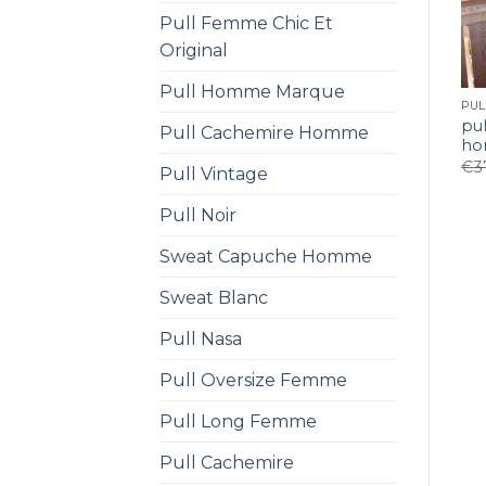
Pull Femme Chic Et
Original
Pull Homme Marque
PU
pu
Pull Cachemire Homme
h
€
3
Pull Vintage
Pull Noir
Sweat Capuche Homme
Sweat Blanc
Pull Nasa
Pull Oversize Femme
Pull Long Femme
Pull Cachemire