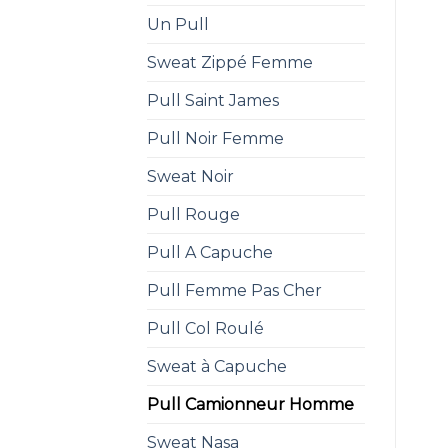
Un Pull
Sweat Zippé Femme
Pull Saint James
Pull Noir Femme
Sweat Noir
Pull Rouge
Pull A Capuche
Pull Femme Pas Cher
Pull Col Roulé
Sweat à Capuche
Pull Camionneur Homme
Sweat Nasa