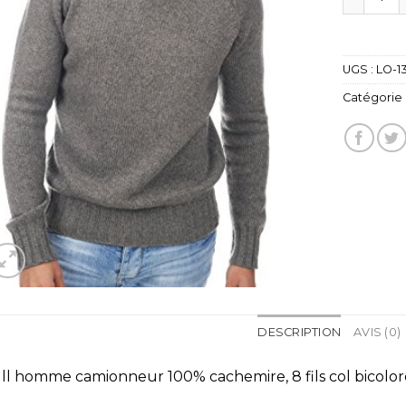
UGS :
LO-1
Catégorie 
DESCRIPTION
AVIS (0)
ll homme camionneur 100% cachemire, 8 fils col bicolor