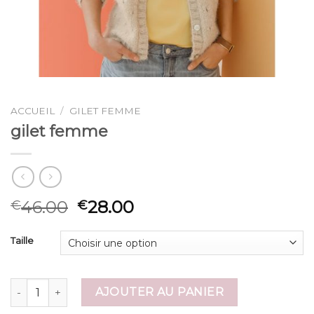
ACCUEIL
/
GILET FEMME
gilet femme
46.00
28.00
€
€
Taille
quantité de gilet femme
AJOUTER AU PANIER