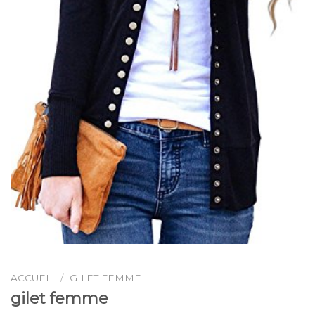
ACCUEIL
/
GILET FEMME
gilet femme