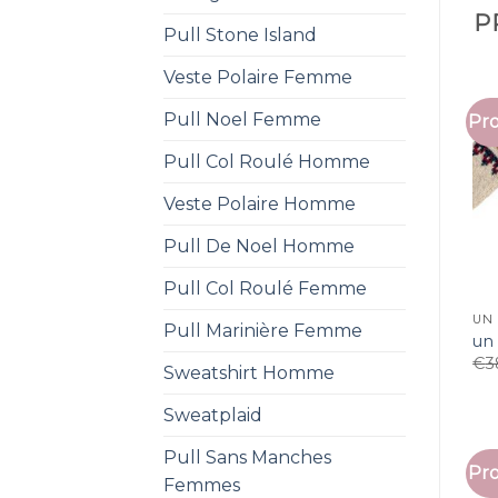
P
Pull Stone Island
Veste Polaire Femme
Pull Noel Femme
Pro
Pull Col Roulé Homme
Veste Polaire Homme
Pull De Noel Homme
Pull Col Roulé Femme
UN 
Pull Marinière Femme
un 
€
3
Sweatshirt Homme
Sweatplaid
Pull Sans Manches
Pro
Femmes