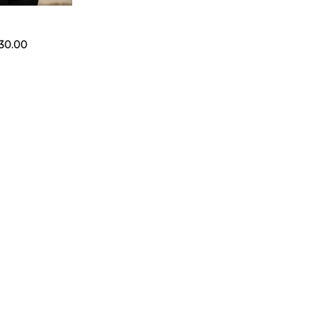
30.00