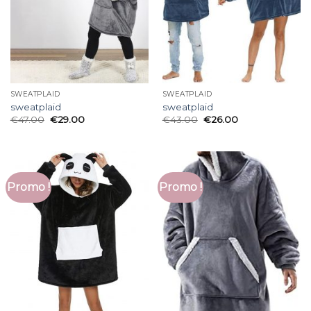
SWEATPLAID
SWEATPLAID
sweatplaid
sweatplaid
€
47.00
€
29.00
€
43.00
€
26.00
Promo !
Promo !