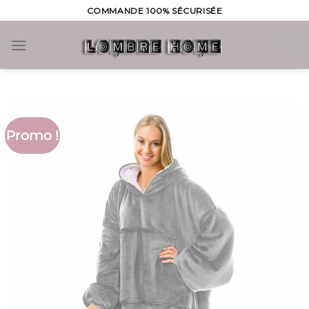
Skip
COMMANDE 100% SÉCURISÉE
to
content
0
Promo !