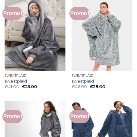
Promo !
Promo !
SWEATPLAID
SWEATPLAID
sweatplaid
sweatplaid
€
41.00
€
25.00
€
46.00
€
28.00
Promo !
Promo !