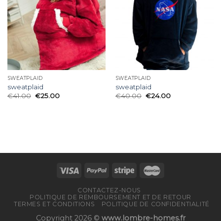
SWEATPLAID
SWEATPLAID
sweatplaid
sweatplaid
€
41.00
€
25.00
€
40.00
€
24.00
CONTACTEZ-NOUS
POLITIQUE DE REMBOURSEMENT ET DE RETOUR
TERMES ET CONDITIONS
POLITIQUE DE CONFIDENTIALITÉ
Copyright 2026 ©
www.lombre-homes.fr