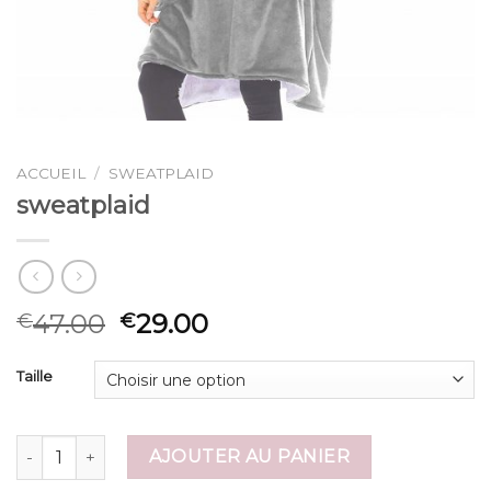
ACCUEIL
/
SWEATPLAID
sweatplaid
47.00
29.00
€
€
Taille
quantité de sweatplaid
AJOUTER AU PANIER