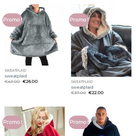
Promo !
Promo !
SWEATPLAID
sweatplaid
€
43.00
€
26.00
SWEATPLAID
sweatplaid
€
37.00
€
22.00
Promo !
Promo !