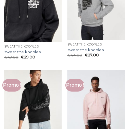
SWEAT THE KOOPLES
SWEAT THE KOOPLES
sweat the kooples
sweat the kooples
€
44.00
€
27.00
€
47.00
€
29.00
Promo !
Promo !