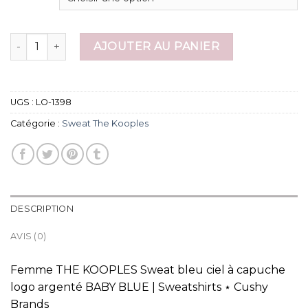
quantité de sweat the kooples
AJOUTER AU PANIER
UGS :
LO-1398
Catégorie :
Sweat The Kooples
DESCRIPTION
AVIS (0)
Femme THE KOOPLES Sweat bleu ciel à capuche
logo argenté BABY BLUE | Sweatshirts ⋆ Cushy
Brands