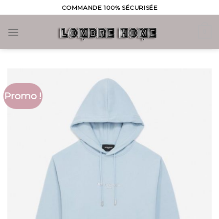
Skip
COMMANDE 100% SÉCURISÉE
to
content
0
Promo !