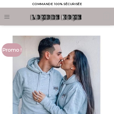
Skip
COMMANDE 100% SÉCURISÉE
to
content
0
Promo !