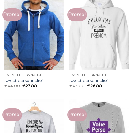
Promo !
Promo !
SWEAT PERSONNALISÉ
SWEAT PERSONNALISÉ
sweat personnalisé
sweat personnalisé
€
44.00
€
27.00
€
43.00
€
26.00
Promo !
Promo !