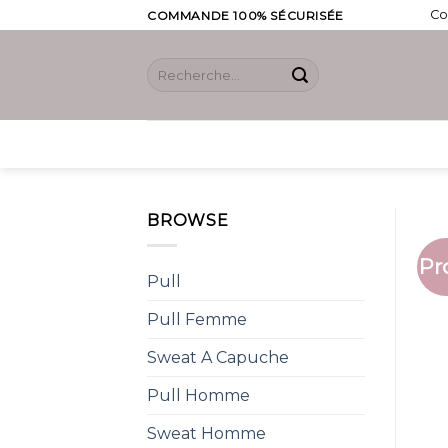
Skip
Co
COMMANDE 100% SÉCURISÉE
to
content
Recherche
pour :
BROWSE
Pr
Pull
Pull Femme
Sweat A Capuche
Pull Homme
Sweat Homme