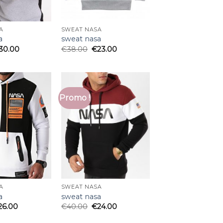
A
SWEAT NASA
a
sweat nasa
30.00
€
38.00
€
23.00
Promo !
A
SWEAT NASA
a
sweat nasa
26.00
€
40.00
€
24.00