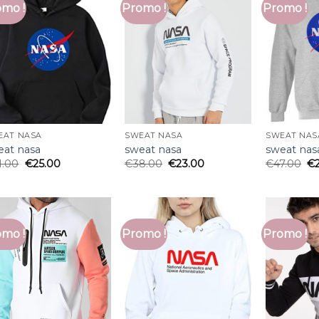
mo !
Promo !
Promo !
EAT NASA
SWEAT NASA
SWEAT NAS
eat nasa
sweat nasa
sweat nas
1.00
€
25.00
€
38.00
€
23.00
€
47.00
€
mo !
Promo !
Promo !