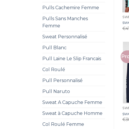
Pulls Cachemire Femme
SW
Pulls Sans Manches
sw
Femme
€
4
Sweat Personnalisé
Pull Blanc
Pro
Pull Laine Le Slip Francais
Col Roulé
Pull Personnalisé
Pull Naruto
Sweat A Capuche Femme
SW
Sweat à Capuche Homme
sw
€
3
Col Roulé Femme