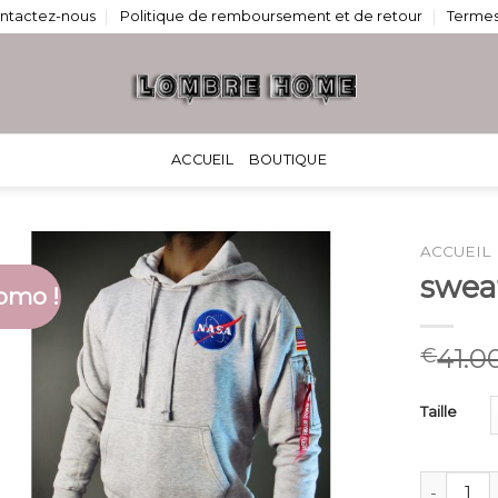
ntactez-nous
Politique de remboursement et de retour
Termes
ACCUEIL
BOUTIQUE
ACCUEIL
swea
omo !
41.0
€
Taille
quantité 