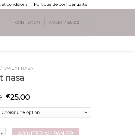
 et conditions
Politique de confidentialité
0
CONNEXION
PANIER /
€
0.00
/
SWEAT NASA
t nasa
0
25.00
€
de sweat nasa
AJOUTER AU PANIER