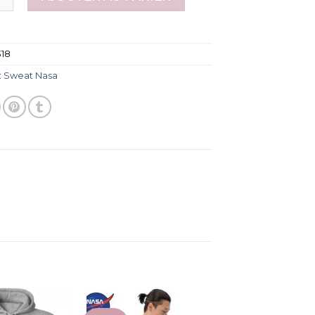
318
:
Sweat Nasa