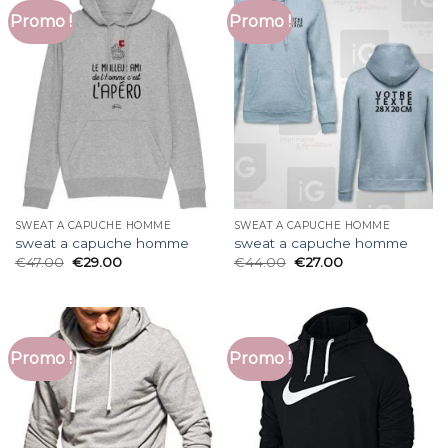
Promo !
Promo !
SWEAT A CAPUCHE HOMME
SWEAT A CAPUCHE HOMME
sweat a capuche homme
sweat a capuche homme
€
47.00
€
29.00
€
44.00
€
27.00
Promo !
Promo !