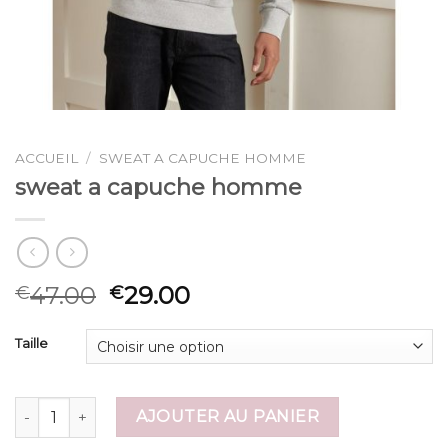
ACCUEIL
/
SWEAT A CAPUCHE HOMME
sweat a capuche homme
47.00
29.00
€
€
Taille
quantité de sweat a capuche homme
AJOUTER AU PANIER