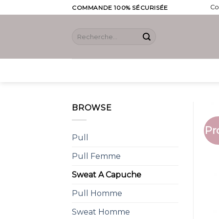
Skip
Co
COMMANDE 100% SÉCURISÉE
to
content
Recherche
pour :
BROWSE
Pr
Pull
Pull Femme
Sweat A Capuche
Pull Homme
Sweat Homme