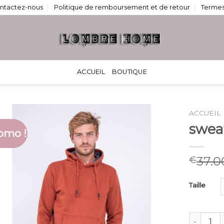
ntactez-nous
Politique de remboursement et de retour
Termes
ACCUEIL
BOUTIQUE
ACCUEIL
swea
omo !
37.0
€
Taille
quantité 