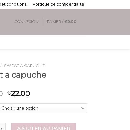
 et conditions
Politique de confidentialité
0
CONNEXION
PANIER /
€
0.00
/
SWEAT A CAPUCHE
t a capuche
0
22.00
€
de sweat a capuche
AJOUTER AU PANIER