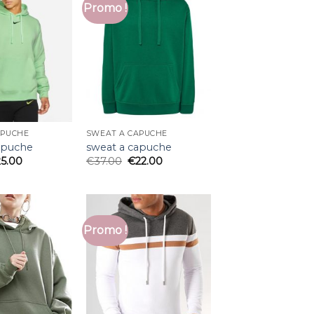
Promo !
APUCHE
SWEAT A CAPUCHE
apuche
sweat a capuche
25.00
€
37.00
€
22.00
Promo !