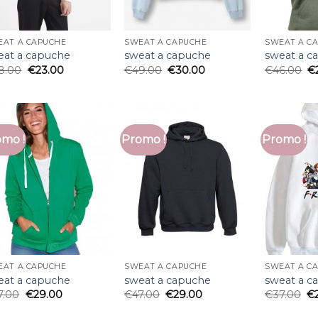
EAT A CAPUCHE
SWEAT A CAPUCHE
SWEAT A C
eat a capuche
sweat a capuche
sweat a c
8.00
€
23.00
€
49.00
€
30.00
€
46.00
€
mo !
Promo !
Promo !
EAT A CAPUCHE
SWEAT A CAPUCHE
SWEAT A C
eat a capuche
sweat a capuche
sweat a c
7.00
€
29.00
€
47.00
€
29.00
€
37.00
€