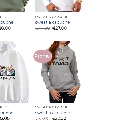
APUCHE
SWEAT A CAPUCHE
apuche
sweat a capuche
28.00
€
44.00
€
27.00
Promo !
APUCHE
SWEAT A CAPUCHE
apuche
sweat a capuche
22.00
€
37.00
€
22.00