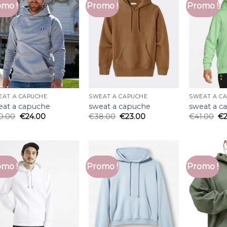
mo !
Promo !
Promo !
EAT A CAPUCHE
SWEAT A CAPUCHE
SWEAT A C
eat a capuche
sweat a capuche
sweat a c
0.00
€
24.00
€
38.00
€
23.00
€
41.00
€
mo !
Promo !
Promo !